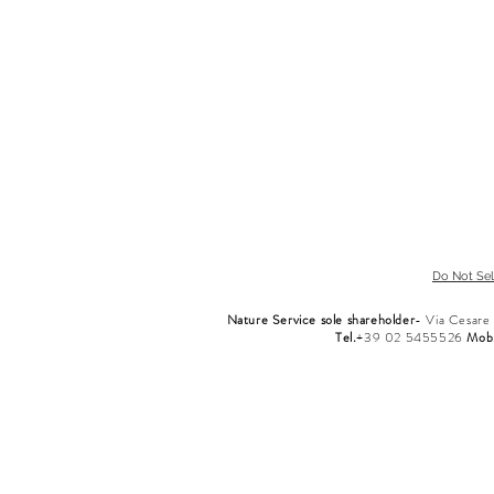
SETTEMBRE
OTTOBRE
"Settembre
"il
assomiglia
mese
all'ora
della
più
magia,
bella
dei
del
colori,
giorno."
del
cambiamento."
Do Not Sel
Nature Service
sole shareholder
- Via Cesare
Tel.
+39 02 5455526
Mob