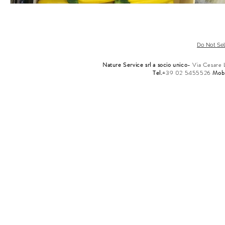
Do Not Sel
Nature Service sr
l a socio unico
- Via Cesare 
Tel.
+39 02 5455526
Mob